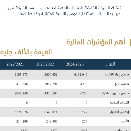
تمتلك الشركة القابضة للصناعات المعدنية 73% من اسهم الشركة فى
حين يمتلك بنك الاستثمار القومى النسبة المتبقية وقدرها 27%.
أهم المؤشرات المالية
القيمة بالألف جنيه
البيان
2024/2023
2023/2022
2022/2021
صافي إيراد النشاط
6162.049
3600.651
2155.673
صافي الربح
4235
1952.294
413.738
صافي حقوق الملكية
6783
4378.504
2040.246
الفوائد المدينة
0
0
0
إجمالي الاصول
10975.2
6540.071
3721.626
الأجور
257
242.465
214.289
عدد العاملين
1415
1479
1543