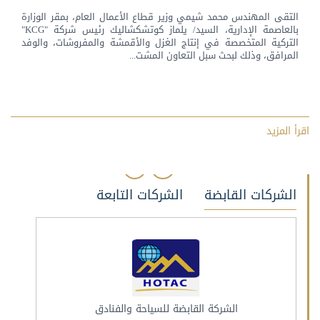
التقى المهندس محمد شيمي وزير قطاع الأعمال العام، بمقر الوزارة
بالعاصمة الإدارية، السيد/ يلماز كوتشكشاليك رئيس شركة "KCG"
التركية المتخصصة في إنتاج الغزل والأقمشة والمفروشات، والوفد
المرافق، وذلك لبحث سبل التعاون المشت...
اقرأ المزيد
الشركات القابضة
الشركات التابعة
النصر لصناعة المطروقات
الشركة القابضة للسياحة والفنادق
الن