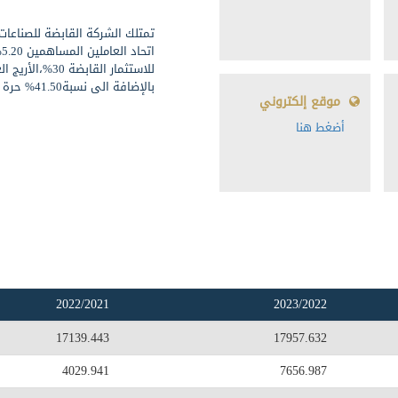
بالإضافة الى نسبة41.50% حرة التداول.
موقع إلكتروني
أضغط هنا
2022/2021
2023/2022
17139.443
17957.632
4029.941
7656.987