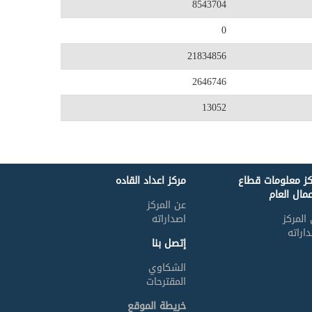
8543704
0
21834856
2646746
13052
كز معلومات قطاع
مركز اعداد القاده
عمال العام
عن المركز
المركز
اصداراته
اراته
إتصل بنا
الشكاوي
المقترحات
خريطة الموقع