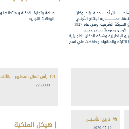
1 بمرســــــوم من السلطـــــــــــــان أحــــــــــمد فــــؤاد، وكان
صناعة وتجارة الأدخنة و منتجاتها و
ــــــرض منـــها، محـــــــــــــــــاربة الإنتاج الأجنبي
الوكالات التجارية
للسجائر، واندمجت بداية شركة دخان ماتوسيان المساهمة مع الشركة الشرقية. وفي عام 1927
ـن الأرمن، وصوصة وماخريديس
اسبيرو الإنجليزية وشركة الدخان الإنجليزية
ولها الثابتة والمنقولة وحافظت علي اسم
رأس المال المدفوع - بالألف 
2250000
تاريخ التأسيس
هيكل الملكية
1920-07-12