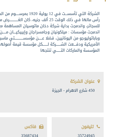
الشركة التي تأسســـت في 12 يولية 920
رأس مالها في ذلك الوقت 25 ألف جنيه، كان الغــــــــ
اندمجت مؤسسات : ميلكونيان وجامسراجان وإيبيكيــــان مـــــ
وباباثوليوجو من اليونانيين، فضلا عــــــن مؤسســــــــــــــتي م
الأمريكية ودفــــعت الشـــــــركة لــــــــكل مؤسسة قيمة أص
المؤسسة والماركات التـــــــي تنتجها
عنوان الشركة
450 شارع الاهرام - الجيزة
تليفون
فاكس
35687434
35724945