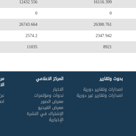
12432.556
16116.399
0
0
26743.664
26300.761
2574.2
2347.942
11035
8921
بحوث وتقارير
المركز الاعلامي
مر
الا
اصدارات وتقارير دورية
الاخبار
اصدارات وتقارير غير دورية
ندوات ومؤتمرات
عن 
معرض الصور
اصد
معرض الفيديو
الإشتراك في النشرة
الإخبارية