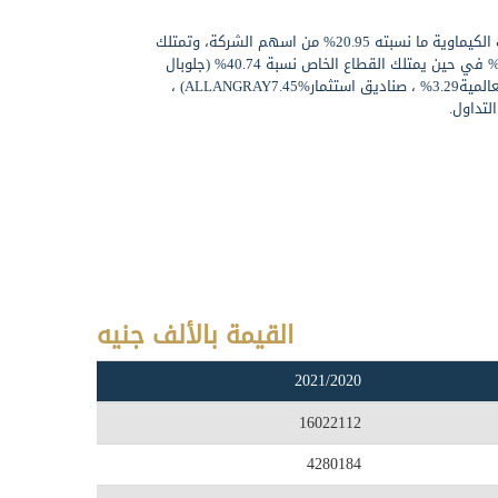
تمتلك الشركة القابضة للصناعات الكيماوية ما نسبته 20.95% من اسهم الشركة، وتمتلك
اتحاد العاملين المساهمين 5.20% في حين يمتلك القطاع الخاص نسبة 40.74% (جلوبال
للاستثمار القابضة 30%،الأريج العالمية3.29% ، صناديق استثمارALLANGRAY7.45%) ،
القيمة بالألف جنيه
2021/2020
16022112
4280184