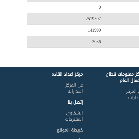
0
2519507
141999
2086
كز معلومات قطاع
مركز اعداد القاده
عمال العام
عن المركز
المركز
اصداراته
اراته
إتصل بنا
الشكاوي
المقترحات
خريطة الموقع