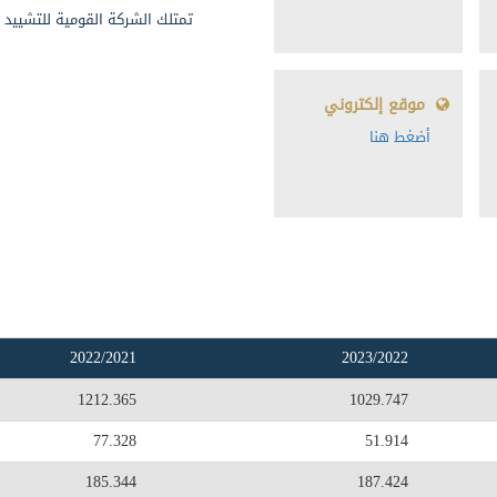
تمتلك الشركة القومية للتشييد والتعمير 100% من 
موقع إلكتروني
أضغط هنا
2022/2021
2023/2022
1212.365
1029.747
77.328
51.914
185.344
187.424