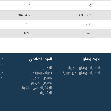
0
0
2849.417
3011.392
126.376
136.8
1898
1676
بحوث وتقارير
المركز الاعلامي
مر
الا
اصدارات وتقارير دورية
الاخبار
اصدارات وتقارير غير دورية
ندوات ومؤتمرات
عن 
معرض الصور
اصد
معرض الفيديو
الإشتراك في النشرة
الإخبارية