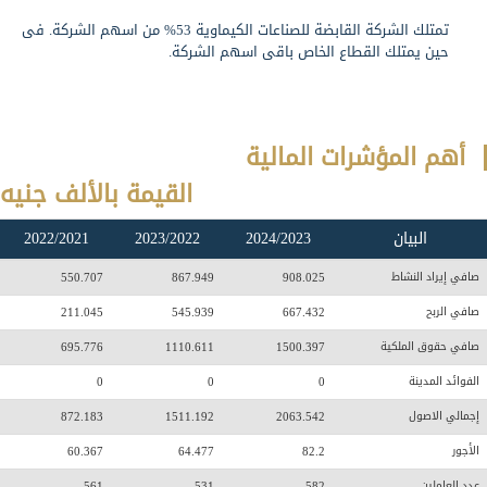
تمتلك الشركة القابضة للصناعات الكيماوية 53% من اسهم الشركة. فى
حين يمتلك القطاع الخاص باقى اسهم الشركة.
أهم المؤشرات المالية
القيمة بالألف جنيه
البيان
2024/2023
2023/2022
2022/2021
صافي إيراد النشاط
908.025
867.949
550.707
صافي الربح
667.432
545.939
211.045
صافي حقوق الملكية
1500.397
1110.611
695.776
الفوائد المدينة
0
0
0
إجمالي الاصول
2063.542
1511.192
872.183
الأجور
82.2
64.477
60.367
عدد العاملين
582
531
561