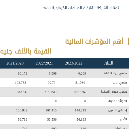
تمتلك الشركة القابضة للصناعات الكيماوية 80%
أهم المؤشرات المالية
القيمة بالألف جنيه
البيان
2023/2022
2022/2021
2021/2020
صافي إيراد النشاط
0.269
0.399
10.172
صافي الربح
-51.764
-90.79
-102.733
صافي حقوق الملكية
-267.576
-218.151
-582.34
الفوائد المدينة
0
0
0
إجمالي الاصول
144.213
161.415
156.832
الأجور
56.935
53.556
56.786
عدد العاملين
640
692
742