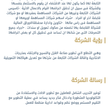
التابعة لها كما يكون لها عند الاقتضاء ان يقوم بالاستثمار بنفسها
وللشركة فى سبيل ان تحقق اغراضها اقيام بالاعمال الاتية :-تاسيس
الشركات التابعة وغيرها من الشركات المساهمة بمفردها او مع شركات
قابضة اخر او افراد . •شراء اسهم شركات المساهمة اوبيعها او
المساهمة فى راس مالها . •تكوين وادارة محفظةالاوراق المالية
للشركة القابضة بها تضمنه من صكوك تمويل او سندات . •اجراء جميع
التصرفات التى من شانها ان تساعد فى تحقيق كل او بعض اغراضها.
رؤية الشركة
وهي التطلع الي تطوير صناعة الغزل والنسيج والارتقاء بمخرجات
الانتاجية واقالة الشركات التابعة من عثرتها مع تعديل هياكلها التمويلية
رسالة الشركة
توفير التدريب الشامل للعاملين مع تطوير الالات والاستفادة من
التكنولوجيا المتطورة وادخال فكر جديد يساعد في عملية التطوير مع
التقيم المستمر ووضع نظم وقواعد ادارية منظمة للعمل