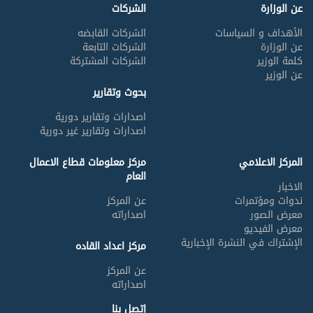
عن الوزارة
الشركات
الأهداف و السياسات
الشركات القابضه
مصر للحرير الصناعى وألياف
عن الوزارة
الشركات التابعة
البوليستر
كلمة الوزير
الشركات المشتركة
عن الوزير
بحوث وتقارير
اصدارات وتقارير دورية
اصدارات وتقارير غير دورية
المركز الاعلامي
مركز معلومات قطاع الاعمال
العام
الاخبار
ندوات ومؤتمرات
عن المركز
معرض الصور
اصداراته
الدقهلية للغزل والنسيج
معرض الفيديو
الإشتراك في النشرة الإخبارية
مركز اعداد القاده
عن المركز
اصداراته
إتصل بنا