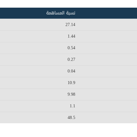
نسبة المساهمة
27.14
1.44
0.54
0.27
0.04
10.9
9.98
1.1
48.5