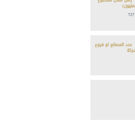
رأس المال المدفوع
لمليون)
727
عدد المصانع او فروع
ركة