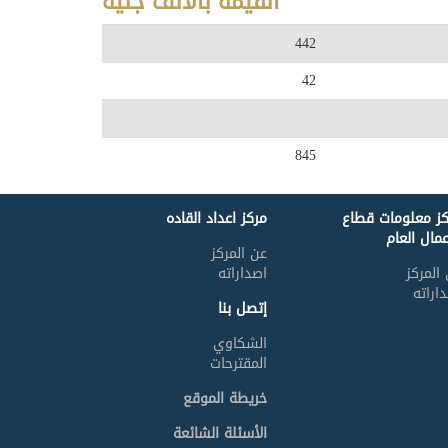
القيمة بالألف جنيه
442
42
845
كز معلومات قطاع
مركز اعداد القاده
عمال العام
عن المركز
المركز
اصداراته
اراته
إتصل بنا
الشكاوي
المقترحات
خريطة الموقع
الأسئلة الشائعة