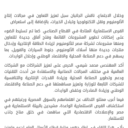
وخلال الاجتماع، ناقش الجانبان سبل تعزيز التعاون في مجالات إنتاج
الألومنيوم ونقل التكنولوجيا وتبادل الخبرات، بالإضافة إلى استعراض
الفرص الاستثمارية المتاحة في القطاع الصناعي. كما تم تسليط الضوء
على إمكانات تطوير المشروعات القائمة وفتح آفاق جديدة للتعاون
ومنها مشروعات لشركة مصر للألومنيوم لزيادة الطاقة الإنتاجية وإدخال
منتجات جديدة منها أسلاك الألومنيوم، جنوط السيارات والفويل، بما
يسهم في دعم الصناعة المحلية والاقتصاد الوطني وإحلال الواردات.
أكد المهندس محمد شيمي، الحرص على تعزيز الشراكات مع الشركات
العالمية في مختلف المجالات الصناعية والاستفادة من أحدث التقنيات
ودعم وتطوير الصناعة المحلية وزيادة القدرات الإنتاجية والتنافسية
للشركات التابعة للوزارة وتعزيز مساهمتها في دعم الصناعة والاقتصاد
الوطني وزيادة الصادرات وخفض الواردات.
فيما أعرب ممثلو التحالف عن اهتمامهم بالسوق المصرية ورغبتهم في
استكشاف الفرص الاستثمارية الواعدة، مشيدين بالبيئة الاستثمارية في
مصر والإصلاحات الاقتصادية التي ساهمت في خلق مناخ جاذب
للاستثمار.
يأتي هذا اللقاء في إطار جهود وزارة قطاع الأعمال العام لدعم وتعزيز